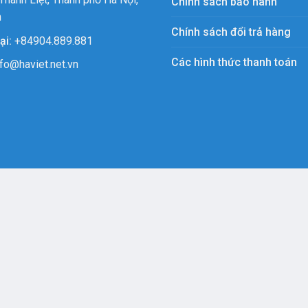
Chính sách bảo hành
m
Chính sách đổi trả hàng
ại:
+84904.889.881
Các hình thức thanh toán
fo@haviet.net.vn