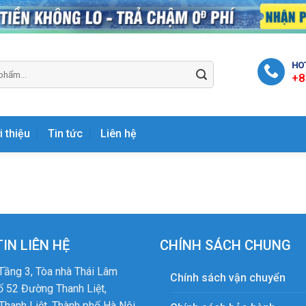
HOT
+8
i thiệu
Tin tức
Liên hệ
IN LIÊN HỆ
CHÍNH SÁCH CHUNG
Tầng 3, Tòa nhà Thái Lâm
Chính sách vận chuyển
ố 52 Đường Thanh Liệt,
hanh Liệt, Thành phố Hà Nội,