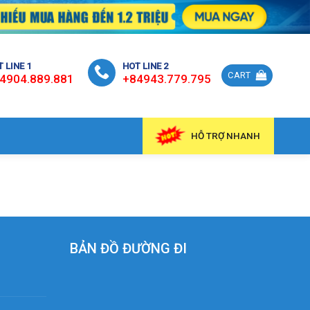
 LINE 1
HOT LINE 2
CART
4904.889.881
+84943.779.795
HỖ TRỢ NHANH
BẢN ĐỒ ĐƯỜNG ĐI