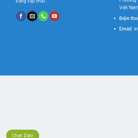
Đang cập nhật...
Việt Na
Điện tho
Email:
in
Chat Zalo