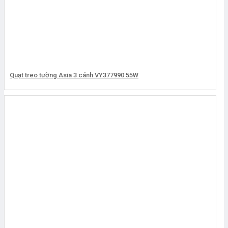
Quạt treo tường Asia 3 cánh VY377990 55W