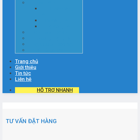
Thực phẩm
Trái cây đóng
hộp
Cá đóng hộp
Thịt đóng hộp
Bánh kẹo – Đồ ăn
Thủ công mỹ nghệ
Bột Cacao – Sữa bột
Y tế – Dược phẩm
Trang chủ
Giới thiệu
Tin tức
Liên hệ
HỖ TRỢ NHANH
TƯ VẤN ĐẶT HÀNG