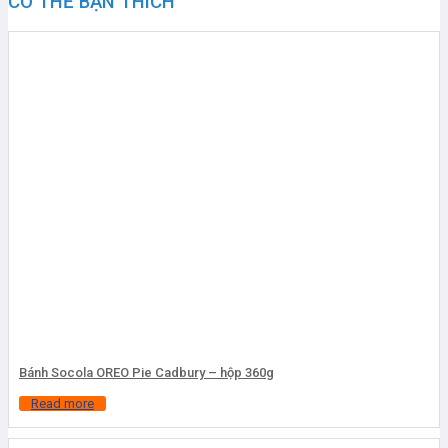
CÓ THỂ BẠN THÍCH
Bánh Socola OREO Pie Cadbury – hộp 360g
Read more