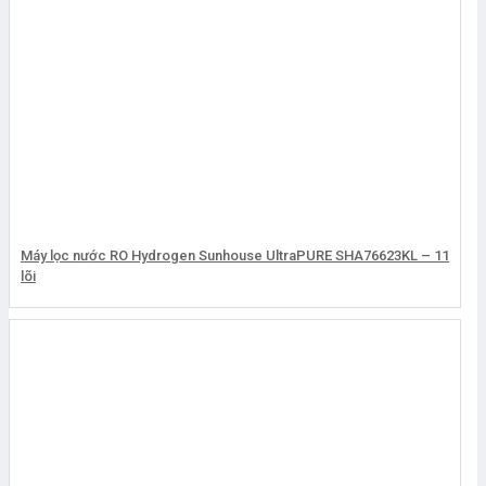
Máy lọc nước RO Hydrogen Sunhouse UltraPURE SHA76623KL – 11
lõi